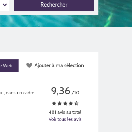
Rechercher
Ajouter à ma sélection
te Web
9,36
ir , dans un cadre
/10
481 avis au total
Voir tous les avis