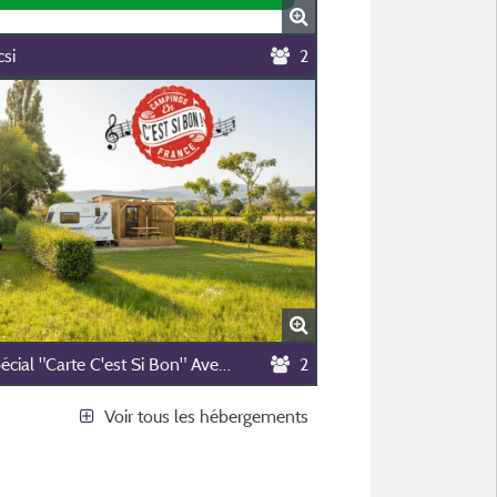
csi
2
Prix Spécial "Carte C'est Si Bon" Avec Sanitaire Privatif (Photo Non Contractuelle Crée Par Ia)
2
Voir tous les hébergements