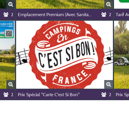
2
Emplacement Premium (Avec Sanitaire Privatif) Nouveauté 2026 (Photo Non Contractuelle Crée Par Ia)
2
Tarif A
2
Prix Spécial "Carte C'est Si Bon"
2