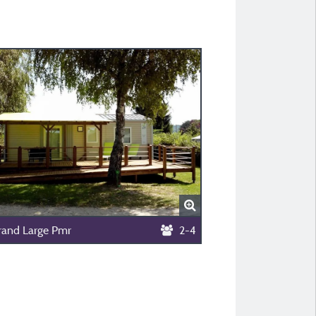
rand Large Pmr
2-4