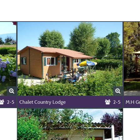
2-5
Chalet Country Lodge
2-5
M.H G