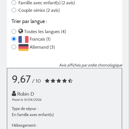
Famille avec enfant(s)
(2 avis)
Couple sénior
(2 avis)
Trier par langue :
Toutes les langues (4)
Français (1)
Allemand (3)
Avis affichés par ordre chronologique
9,67
/ 10
Robin D
Posté le 11/04/2026
P
Type de séjour :
T
En famille avec enfant(s)
S
Hébergement :
H