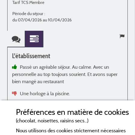
Tarif TCS Membre
T
Période du séjour :
P
du 07/04/2026 au 10/04/2026
d
L'établissement
Passé un agréable séjour. Au calme. Avec un
personnelle au top toujours sourient. Et avons super
bien mangé au restaurant
Une horloge à la piscine.
f
Avis sur l'hébergement
Préférences en matière de cookies
Les emplacement sont grand et spacieux cest très
(chocolat, noisettes, raisins secs...)
agréable
d
Nous utilisons des cookies strictement nécessaires