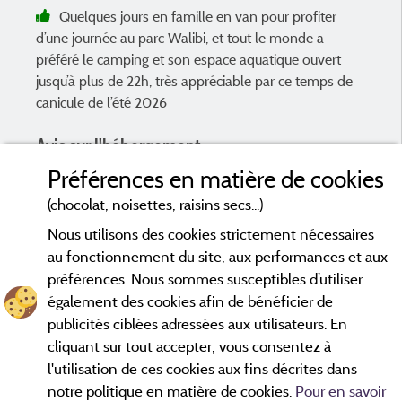
Quelques jours en famille en van pour profiter
d’une journée au parc Walibi, et tout le monde a
préféré le camping et son espace aquatique ouvert
jusqu’à plus de 22h, très appréciable par ce temps de
canicule de l’été 2026
Avis sur l'hébergement
Préférences en matière de cookies
La surface des emplacements est idéale, la
promiscuité avec les autres campeurs n’a pas été
(chocolat, noisettes, raisins secs...)
gênante
Nous utilisons des cookies strictement nécessaires
au fonctionnement du site, aux performances et aux
préférences. Nous sommes susceptibles d’utiliser
également des cookies afin de bénéficier de
publicités ciblées adressées aux utilisateurs. En
Avis datés de moins de 3 ans et soumis à un contrôle.
En savoir plus
cliquant sur tout accepter, vous consentez à
l'utilisation de ces cookies aux fins décrites dans
notre politique en matière de cookies.
Pour en savoir