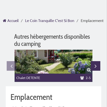
Accueil
Le Coin Tranquille C'est Si Bon
Emplacement
Autres hébergements disponibles
du camping
Chalet DETENTE
2-5
Chalet
Emplacement